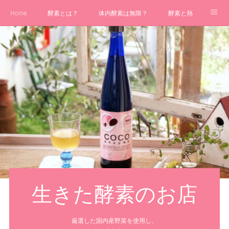
Home
酵素とは？
体内酵素は無限？
酵素と熱
酵素摂取が健康のカギ
生きた酵素のお店
厳選した国内産野菜を使用し、