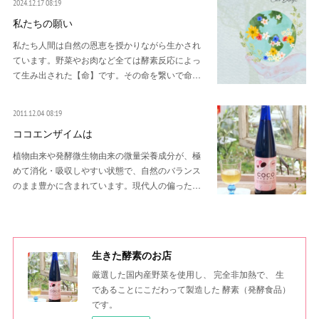
2024.12.17 08:19
私たちの願い
私たち人間は自然の恩恵を授かりながら生かされ
ています。野菜やお肉など全ては酵素反応によっ
て生み出された【命】です。その命を繋いで命…
2011.12.04 08:19
ココエンザイムは
植物由来や発酵微生物由来の微量栄養成分が、極
めて消化・吸収しやすい状態で、自然のバランス
のまま豊かに含まれています。現代人の偏った…
生きた酵素のお店
厳選した国内産野菜を使用し、 完全非加熱で、 生
であることにこだわって製造した 酵素（発酵食品）
です。